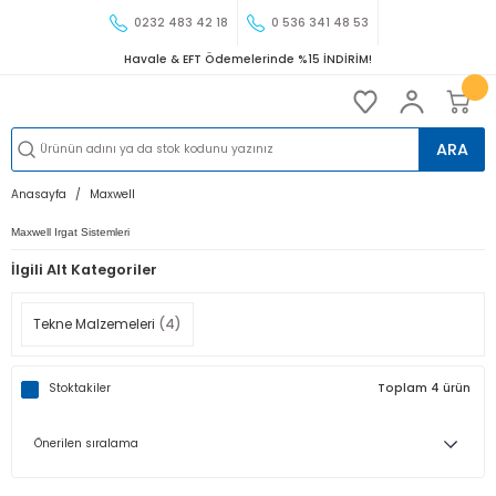
0232 483 42 18
0 536 341 48 53
Havale & EFT Ödemelerinde %15 İNDİRİM!
ARA
Anasayfa
Maxwell
Maxwell Irgat Sistemleri
İlgili Alt Kategoriler
Tekne Malzemeleri
(4)
Stoktakiler
Toplam 4 ürün