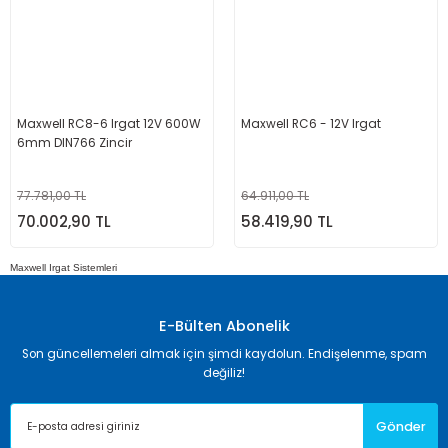
Maxwell RC8-6 Irgat 12V 600W
Maxwell RC6 - 12V Irgat
6mm DIN766 Zincir
77.781,00 TL
64.911,00 TL
70.002,90 TL
58.419,90 TL
Maxwell Irgat Sistemleri
E-Bülten Abonelik
Son güncellemeleri almak için şimdi kaydolun. Endişelenme, spam
değiliz!
Gönder