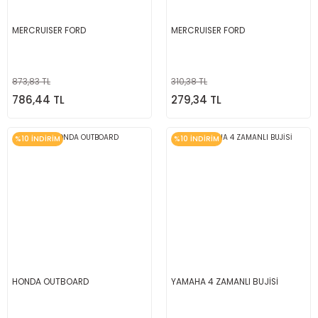
MERCRUISER FORD
MERCRUISER FORD
873,83 TL
310,38 TL
786,44 TL
279,34 TL
%10 İNDİRİM
%10 İNDİRİM
HONDA OUTBOARD
YAMAHA 4 ZAMANLI BUJİSİ