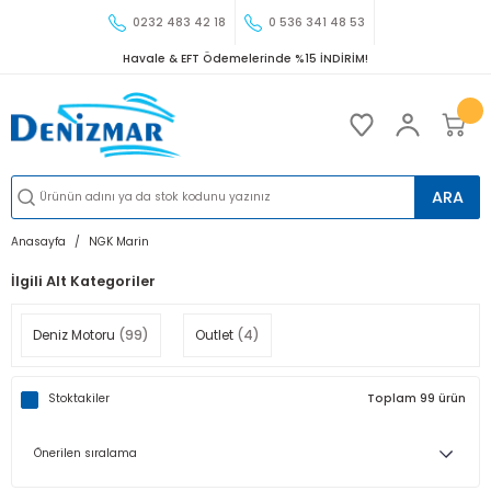
0232 483 42 18
0 536 341 48 53
Havale & EFT Ödemelerinde %15 İNDİRİM!
ARA
Anasayfa
NGK Marin
İlgili Alt Kategoriler
Deniz Motoru
(99)
Outlet
(4)
Stoktakiler
Toplam 99 ürün