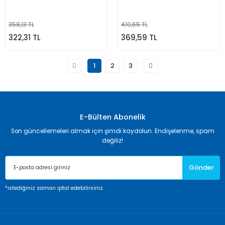
358,13 TL
410,65 TL
322,31 TL
369,59 TL
1
2
3
E-Bülten Abonelik
Son güncellemeleri almak için şimdi kaydolun. Endişelenme, spam
değiliz!
Gönder
*istediğiniz zaman iptal edebilirsiniz.