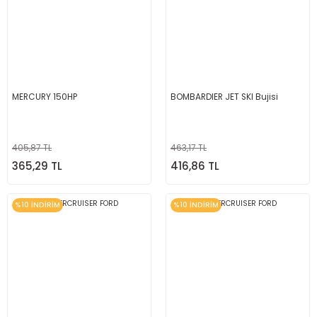
MERCURY 150HP
BOMBARDIER JET SKI Bujisi
405,87 TL
463,17 TL
365,29 TL
416,86 TL
%10 İNDİRİM
%10 İNDİRİM