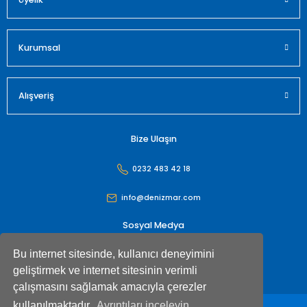
Kurumsal
Alışveriş
Bize Ulaşın
0232 483 42 18
info@denizmar.com
Sosyal Medya
Bu internet sitesinde, kullanıcı deneyimini
geliştirmek ve internet sitesinin verimli
çalışmasını sağlamak amacıyla çerezler
kullanılmaktadır.
Ayrıntıları inceleyin