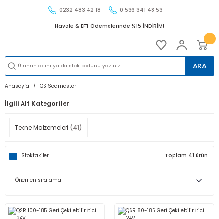
0232 483 42 18
0 536 341 48 53
Havale & EFT Ödemelerinde %15 İNDİRİM!
ARA
Anasayfa
QS Seamaster
İlgili Alt Kategoriler
Tekne Malzemeleri
(41)
Stoktakiler
Toplam 41 ürün