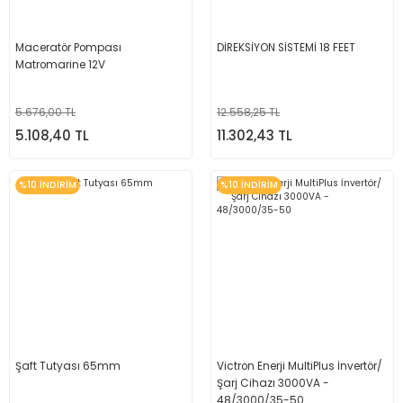
Maceratör Pompası
DİREKSİYON SİSTEMİ 18 FEET
Matromarine 12V
5.676,00 TL
12.558,25 TL
5.108,40 TL
11.302,43 TL
%10 İNDİRİM
%10 İNDİRİM
Şaft Tutyası 65mm
Victron Enerji MultiPlus İnvertör/
Şarj Cihazı 3000VA -
48/3000/35-50