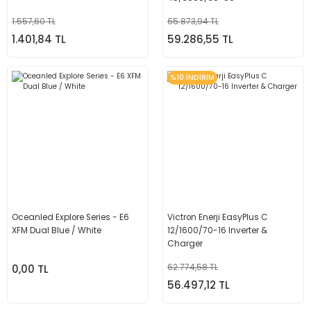
1.557,60 TL
65.873,94 TL
1.401,84 TL
59.286,55 TL
%10 İNDİRİM
Oceanled Explore Series - E6
Victron Enerji EasyPlus C
XFM Dual Blue / White
12/1600/70-16 Inverter &
Charger
0,00 TL
62.774,58 TL
56.497,12 TL