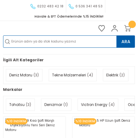
0232 483 42 18
0 536 341 48 53
Havale & EFT Ödemelerinde %15 İNDİRİM!
ARA
İlgili Alt Kategoriler
Deniz Motoru
(3)
Tekne Malzemeleri
(4)
Elektrik
(2)
Markalar
Tohatsu
(3)
Denizmar
(1)
Victron Energy
(4)
Ocea
%10 İNDİRİM
%10 İNDİRİM